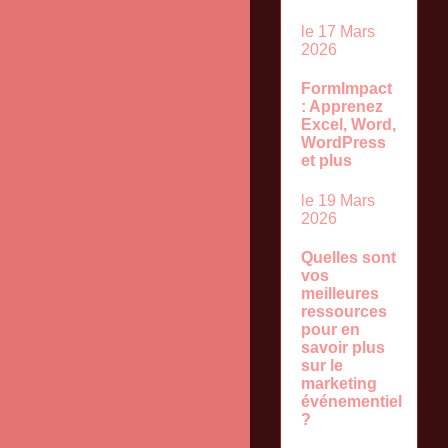
le 17 Mars
2026
FormImpact
: Apprenez
Excel, Word,
WordPress
et plus
le 19 Mars
2026
Quelles sont
vos
meilleures
ressources
pour en
savoir plus
sur le
marketing
événementiel
?