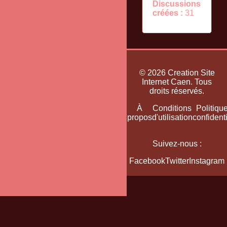
Discussions
créées :
31
© 2026 Creation Site
Internet Caen. Tous
droits réservés.
Accueil
Plan
À
Conditions
Politiqu
du
propos
d'utilisation
confidenti
site
Suivez-nous :
Facebook
Twitter
Instagram