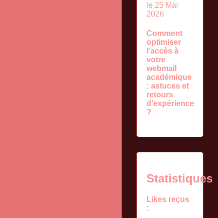
le 25 Mai
2026
Comment
optimiser
l'accès à
votre
webmail
académique
: astuces et
retours
d'expérience
?
Statistiques
Likes reçus
: