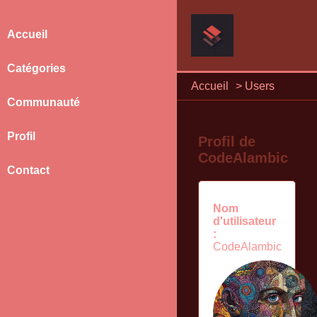
Accueil
Catégories
Accueil
>
Users
Communauté
Profil
Profil de
CodeAlambic
Contact
Nom
d'utilisateur
:
CodeAlambic