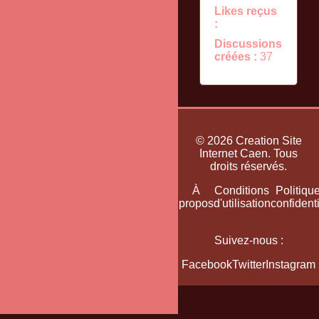
Likes reçus
:
Discussions
créées :
37
© 2026 Creation Site
Internet Caen. Tous
droits réservés.
Accueil
Plan
À
Conditions
Politiqu
du
propos
d'utilisation
confidenti
site
Suivez-nous :
Facebook
Twitter
Instagram