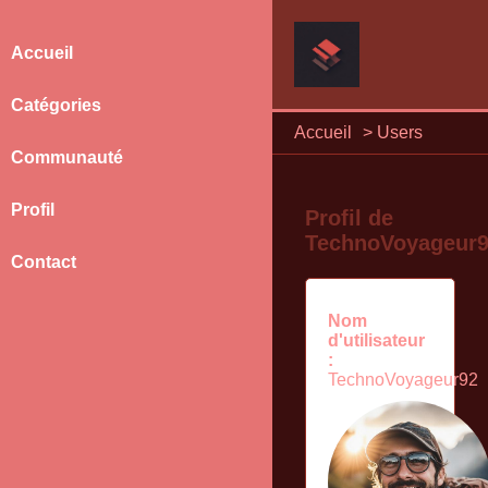
Accueil
Catégories
Accueil
>
Users
Communauté
Profil
Profil de
TechnoVoyageur
Contact
Nom
d'utilisateur
:
TechnoVoyageur92