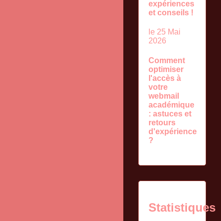
expériences
et conseils !
le 25 Mai
2026
Comment
optimiser
l'accès à
votre
webmail
académique
: astuces et
retours
d'expérience
?
Statistiques