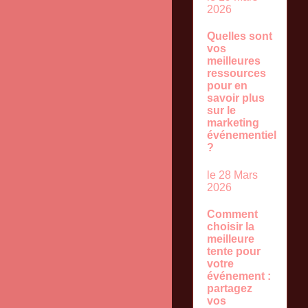
2026
Quelles sont
vos
meilleures
ressources
pour en
savoir plus
sur le
marketing
événementiel
?
le 28 Mars
2026
Comment
choisir la
meilleure
tente pour
votre
événement :
partagez
vos