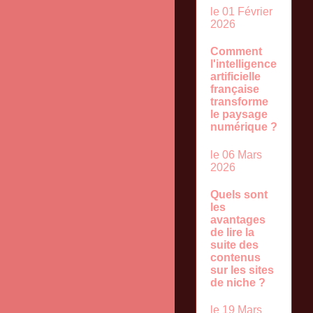
le 01 Février
2026
Comment
l'intelligence
artificielle
française
transforme
le paysage
numérique ?
le 06 Mars
2026
Quels sont
les
avantages
de lire la
suite des
contenus
sur les sites
de niche ?
le 19 Mars