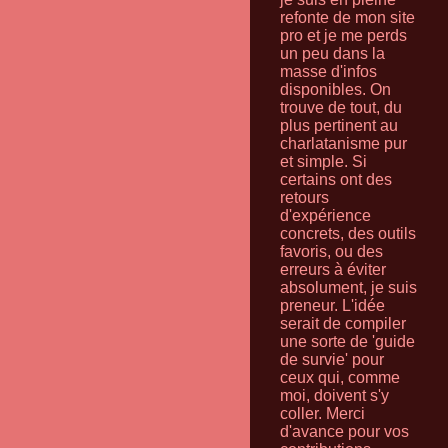
refonte de mon site
pro et je me perds
un peu dans la
masse d'infos
disponibles. On
trouve de tout, du
plus pertinent au
charlatanisme pur
et simple. Si
certains ont des
retours
d'expérience
concrets, des outils
favoris, ou des
erreurs à éviter
absolument, je suis
preneur. L'idée
serait de compiler
une sorte de 'guide
de survie' pour
ceux qui, comme
moi, doivent s'y
coller. Merci
d'avance pour vos