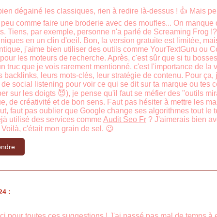
en dégainé les classiques, rien à redire là-dessus ! 👍 Mais per
 peu comme faire une broderie avec des moufles... On manque de f
s. Tiens, par exemple, personne n'a parlé de Screaming Frog !? C
iques en un clin d'oeil. Bon, la version gratuite est limitée, mais
tique, j'aime bien utiliser des outils comme YourTextGuru ou 
pour les moteurs de recherche. Après, c'est sûr que si tu bosses s
 un truc que je vois rarement mentionné, c'est l'importance de la v
s backlinks, leurs mots-clés, leur stratégie de contenu. Pour ça, j
 de social listening pour voir ce qui se dit sur ta marque ou tes c
per sur les doigts 😈), je pense qu'il faut se méfier des "outils 
, de créativité et de bon sens. Faut pas hésiter à mettre les m
tout, faut pas oublier que Google change ses algorithmes tout le 
éjà utilisé des services comme
Audit Seo Fr
? J'aimerais bien avo
Voilà, c'était mon grain de sel. 😉
ndre
24 :
ci pour toutes ces suggestions ! J'ai passé pas mal de temps à