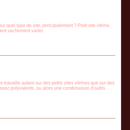
r quel type de site, principalement ? Petit site vitrine,
vent vachement varier.
 travaille autant sur des petits sites vitrines que sur des
assez polyvalents, ou alors une combinaison d'outils