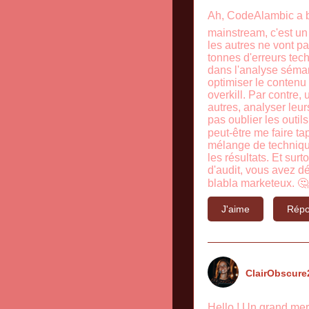
Ah, CodeAlambic a bi
mainstream, c'est un
les autres ne vont pa
tonnes d'erreurs techn
dans l'analyse séman
optimiser le contenu 
overkill. Par contre,
autres, analyser leur
pas oublier les outils
peut-être me faire ta
mélange de technique
les résultats. Et sur
d'audit, vous avez d
blabla marketeux. 🤔 
J'aime
Répo
ClairObscure
Hello ! Un grand mer