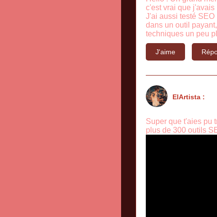
c'est vrai que j'avai
J'ai aussi testé SEO 
dans un outil payant
techniques un peu pl
J'aime
Répo
ElArtista :
Super que t'aies pu 
plus de 300 outils S