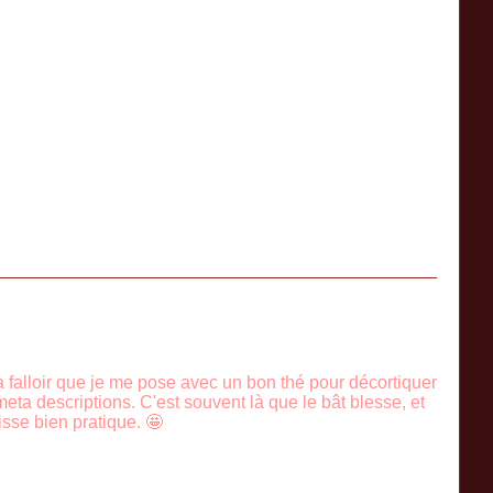
 Va falloir que je me pose avec un bon thé pour décortiquer
meta descriptions. C'est souvent là que le bât blesse, et
isse bien pratique. 🤩