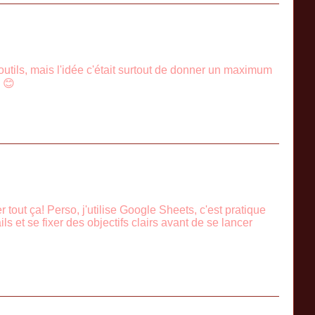
outils, mais l'idée c'était surtout de donner un maximum
! 😊
out ça! Perso, j'utilise Google Sheets, c'est pratique
ls et se fixer des objectifs clairs avant de se lancer