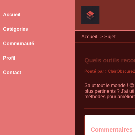
Accueil
Catégories
Accueil
>
Sujet
Communauté
Profil
Quels outils rec
Posté par :
ClairObscure
Contact
Salut tout le monde ! 
plus pertinents ? J'ai u
méthodes pour améliore
Commentaires 