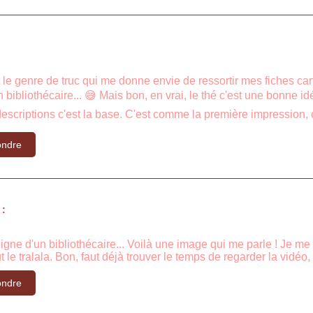
t le genre de truc qui me donne envie de ressortir mes fiches ca
 bibliothécaire... 😅 Mais bon, en vrai, le thé c'est une bonne 
 descriptions c'est la base. C'est comme la première impression, ç
ndre
 :
igne d'un bibliothécaire... Voilà une image qui me parle ! Je me
ut le tralala. Bon, faut déjà trouver le temps de regarder la vidéo, 
ndre