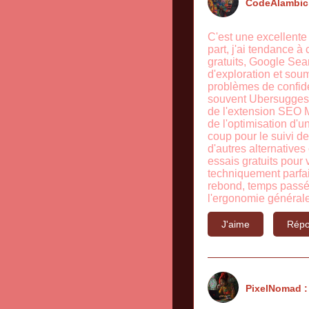
CodeAlambic
C'est une excellente 
part, j'ai tendance à
gratuits, Google Sea
d'exploration et sou
problèmes de confiden
souvent Ubersuggest. 
de l'extension SEO M
de l'optimisation d'
coup pour le suivi de
d'autres alternatives
essais gratuits pour v
techniquement parfait
rebond, temps passé 
l'ergonomie générale. 
J'aime
Répo
PixelNomad :