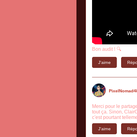
Bon audit ! 🔍
J'aime
Répo
PixelNomad48
Merci pour le partage
tout ça. Sinon, Clair
c'est pourtant tellem
J'aime
Répo