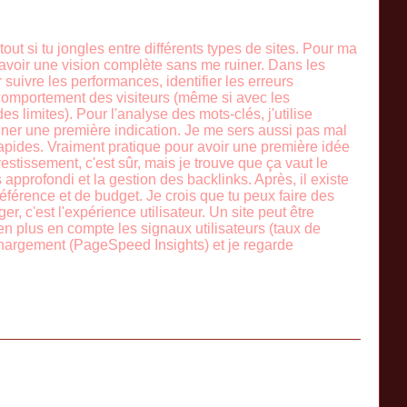
out si tu jongles entre différents types de sites. Pour ma
d'avoir une vision complète sans me ruiner. Dans les
uivre les performances, identifier les erreurs
 comportement des visiteurs (même si avec les
s limites). Pour l'analyse des mots-clés, j'utilise
onner une première indication. Je me sers aussi pas mal
apides. Vraiment pratique pour avoir une première idée
stissement, c'est sûr, mais je trouve que ça vaut le
 approfondi et la gestion des backlinks. Après, il existe
référence et de budget. Je crois que tu peux faire des
r, c'est l'expérience utilisateur. Un site peut être
en plus en compte les signaux utilisateurs (taux de
e chargement (PageSpeed Insights) et je regarde