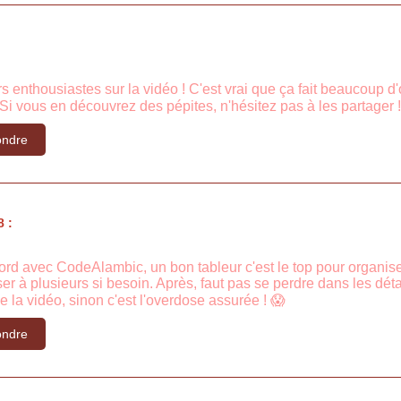
s enthousiastes sur la vidéo ! C'est vrai que ça fait beaucoup d'
 Si vous en découvrez des pépites, n'hésitez pas à les partager 
ndre
 :
d avec CodeAlambic, un bon tableur c'est le top pour organiser t
er à plusieurs si besoin. Après, faut pas se perdre dans les détai
 la vidéo, sinon c'est l'overdose assurée ! 😱
ndre