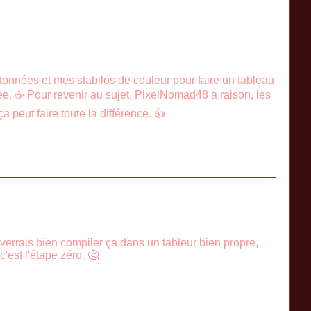
rtonnées et mes stabilos de couleur pour faire un tableau
idée. ☕ Pour revenir au sujet, PixelNomad48 a raison, les
a peut faire toute la différence. 👍
 verrais bien compiler ça dans un tableur bien propre,
c'est l'étape zéro. 🤔