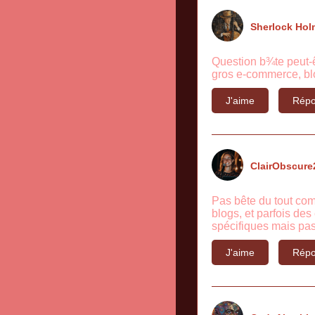
Sherlock Hol
Question b¾te peut-êt
gros e-commerce, blo
J'aime
Répo
ClairObscure
Pas bête du tout comm
blogs, et parfois de
spécifiques mais pas
J'aime
Répo