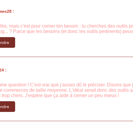
mes28 :
re, mais c'est pour cerner ton besoin : tu cherches des outils pou
g... ? Parce que les besoins (et donc les outils pertinents) peu
ndre
24 :
e question ! C'est vrai que j'aurais dû le préciser. Disons que je
s e-commerces de taille moyenne. L'idéal serait donc des outils 
 trop chers. J'espère que ça aide à cerner un peu mieux !
ndre