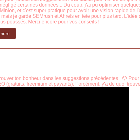
s négligé certaines données... Du coup, j'ai pu optimiser quelques
Minion, et c'est super pratique pour avoir une vision rapide de l'é
, mais je garde SEMrush et Ahrefs en tête pour plus tard. L'idée
us poussés. Merci encore pour vos conseils !
ndre
trouver ton bonheur dans les suggestions précédentes ! 😉 Pour c
EO (gratuits, freemium et payants). Forcément, y'a de quoi trouv