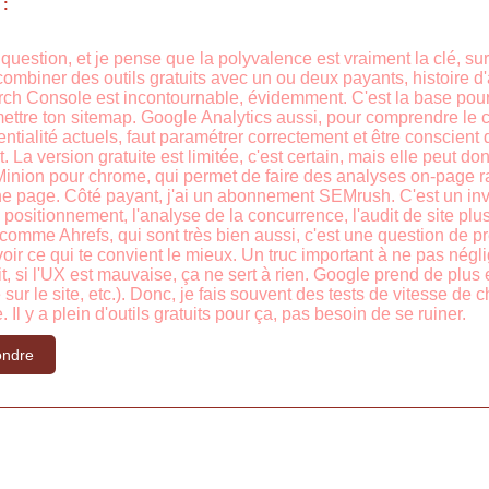
 :
question, et je pense que la polyvalence est vraiment la clé, surt
 combiner des outils gratuits avec un ou deux payants, histoire 
rch Console est incontournable, évidemment. C'est la base pour s
mettre ton sitemap. Google Analytics aussi, pour comprendre le
tialité actuels, faut paramétrer correctement et être conscient de
La version gratuite est limitée, c'est certain, mais elle peut d
inion pour chrome, qui permet de faire des analyses on-page r
une page. Côté payant, j'ai un abonnement SEMrush. C'est un inve
 positionnement, l'analyse de la concurrence, l'audit de site plus
 comme Ahrefs, qui sont très bien aussi, c'est une question de p
oir ce qui te convient le mieux. Un truc important à ne pas néglige
, si l'UX est mauvaise, ça ne sert à rien. Google prend de plus 
sur le site, etc.). Donc, je fais souvent des tests de vitesse d
Il y a plein d'outils gratuits pour ça, pas besoin de se ruiner.
ndre