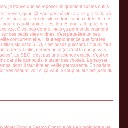
so, je trouve que se reposer uniquement sur les outils
inesse, quoi. 😉 Faut pas hésiter à aller gratter là où
'est un aspirateur de site ce truc, tu peux détecter des
 pour un audit rapide, c'est top. Et pour aller plus loin
Cocolyze. C'est pas donné, mais ça permet de vraiment
ur des petits sites vitrines, c'est peut-être un peu
eille concurrentielle. Il faut espionner ce que font les
'utilise Majestic SEO, c'est assez puissant. Et puis, faut
oncurrents. Enfin, dernier point (et c'est là que je vais
miracles". Le SEO, c'est pas une science exacte, c'est un
ains dans le cambouis, à tester des choses, à analyser
temps, donc il faut être en veille permanente. En parlant
ir vos retours, voir si ça vaut le coup ou si c'est juste du
 explorer Google Search Console plus en profondeur, et