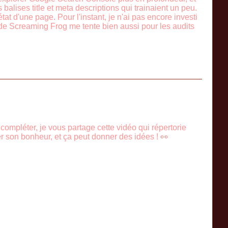
 balises title et meta descriptions qui trainaient un peu.
tat d'une page. Pour l'instant, je n'ai pas encore investi
 de Screaming Frog me tente bien aussi pour les audits
ompléter, je vous partage cette vidéo qui répertorie
er son bonheur, et ça peut donner des idées ! 👀