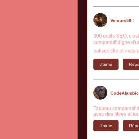
Velours58 :
300 outils SEO, c'es
comparatif digne d'un
balises title et meta
J'aime
Répo
CodeAlambic
Tableau comparatif d
avec des filtres et to
J'aime
Répo