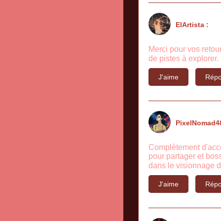
ElArtista :
Merci pour vos retour
de pistes à explorer.
J'aime
Répo
PixelNomad48
Complètement d'accor
pour partager et boss
dans le visionnage de
J'aime
Répo