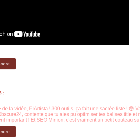
ndre
 :
 de la vidéo, ElArtista ! 300 outils, ça fait une sacrée liste ! 😳
Obscure24, contente que tu aies pu optimiser tes balises title et 
ent important ! Et SEO Minion, c'est vraiment un petit couteau su
ndre